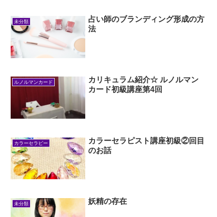
占い師のブランディング形成の方
未分類
法
カリキュラム紹介☆ ルノルマン
ルノルマンカード
カード初級講座第4回
カラーセラピスト講座初級②回目
カラーセラピー
のお話
妖精の存在
未分類