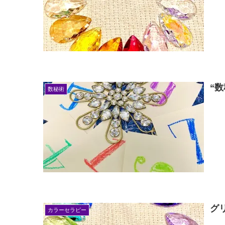
“
数秘術
グ
カラーセラピー