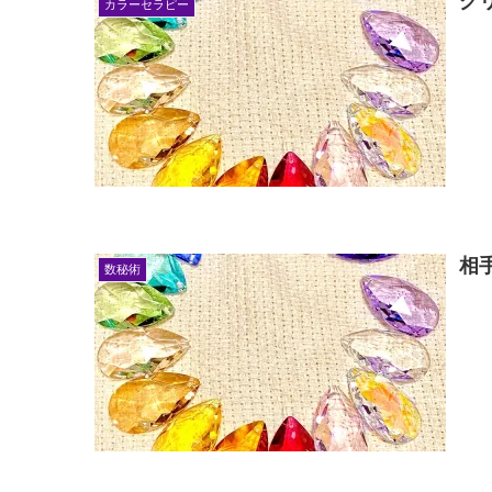
グ
カラーセラピー
相
数秘術