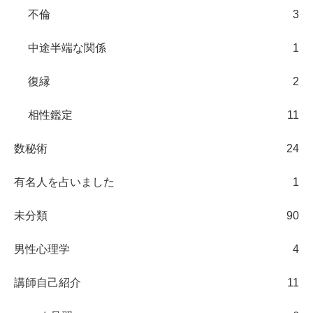
不倫
3
中途半端な関係
1
復縁
2
相性鑑定
11
数秘術
24
有名人を占いました
1
未分類
90
男性心理学
4
講師自己紹介
11