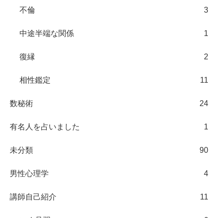
不倫
3
中途半端な関係
1
復縁
2
相性鑑定
11
数秘術
24
有名人を占いました
1
未分類
90
男性心理学
4
講師自己紹介
11