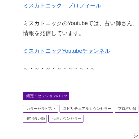
ミスカトニック プロフィール
ミスカトニックのYoutubeでは、占い師さ
情報を発信しています。
ミスカトニックYoutubeチャンネル
～・～・～・～・～・～・～
鑑定・セッションのコツ
カラーセラピスト
スピリチュアルカウンセラー
プロ占い師
在宅占い師
心理カウンセラー
シ