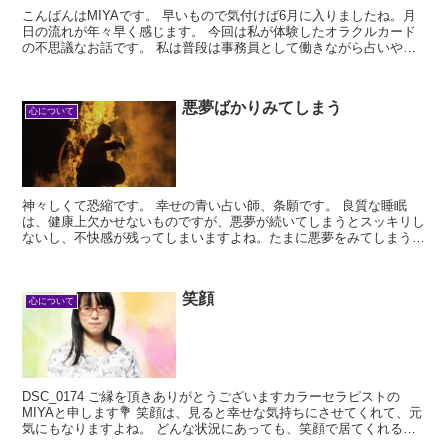
こんばんはMIYAです。 早いもので気付けば6月に入りましたね。月
日の流れが年々早く感じます。 今回は私が体験したオラクルカード
の不思議なお話です。 私は普段は事務員として働きながら占いやセ
ラピストとして活動...
悪夢ばかりみてしまう
心について
神々しくて恐縮です。 幸せの青い占い師、条願です。 良質な睡眠
は、健康上欠かせないものですが、悪夢が続いてしまうとスッキリし
ないし、不快感が残ってしまいますよね。たまに悪夢をみてしまうこ
とは誰しもあることですが、連日続...
笑顔
心について
DSC_0174 ご縁を頂きありがとうございますカラーセラピストの
MIYAと申します💐 笑顔は、見ると幸せな気持ちにさせてくれて、元
気にもなりますよね。 どんな状況にあっても、笑顔で居てくれる人
には、こち...