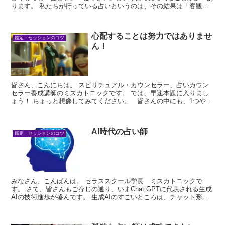
ります。 私たちが行っている占いというのは、その結果は「客観
的...
心配することは努力ではありませ
鑑定・セッションのコツ
ん！
皆さん、こんにちは。 スピリチュアル・カウンセラー、占いカウン
セラー養成講師のミスカトニックです。 では、早速本題に入りまし
ょう！ ちょっと想像してみてください。 皆さんの中にも、1つや2
つ、 心配...
AI時代の占い師
鑑定・セッションのコツ
みなさん、こんばんは。 セラススクール学長 ミスカトニックで
す。 さて、皆さんもご存じの通り、いまChat GPTに代表される生成
AIの技術進歩が盛んです。 生成AIのすごいところは、チャット形式
の会話が...