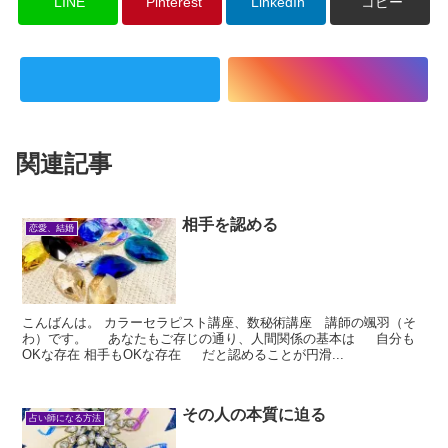
LINE
Pinterest
LinkedIn
コピー
関連記事
相手を認める
恋愛、結婚
こんばんは。 カラーセラピスト講座、数秘術講座 講師の颯羽（そ
わ）です。 あなたもご存じの通り、人間関係の基本は 自分も
OKな存在 相手もOKな存在 だと認めることが円滑...
その人の本質に迫る
占い師になる方法