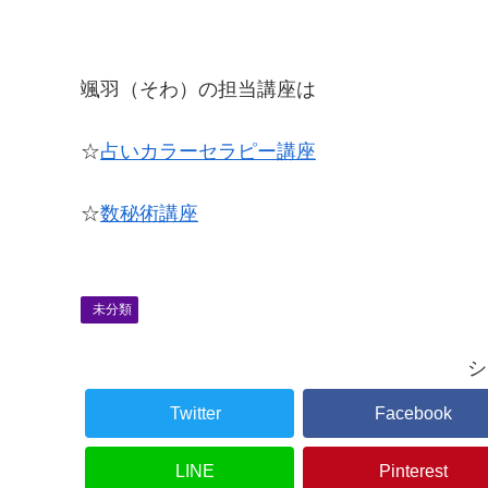
颯羽（そわ）の担当講座は
☆
占いカラーセラピー講座
☆
数秘術講座
未分類
シ
Twitter
Facebook
LINE
Pinterest