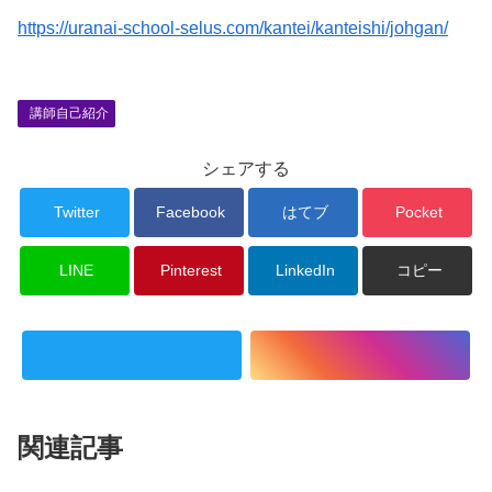
https://uranai-school-selus.com/kantei/kanteishi/johgan/
講師自己紹介
シェアする
Twitter
Facebook
はてブ
Pocket
LINE
Pinterest
LinkedIn
コピー
関連記事