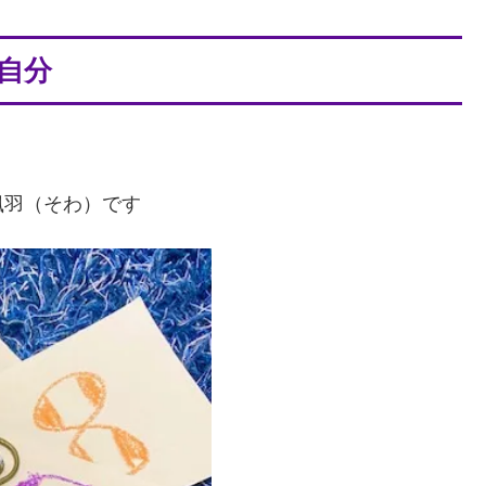
自分
颯羽（そわ）です