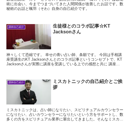
術に出会い、今までつまづいてきた人間関係が改善したお話です。数
秘術のお話と颯羽（そわ）自身の自己紹介です。
生徒様とのコラボ記事☆KT
講師自己紹介
Jacksonさん
神々しくて恐縮です。 幸せの青い占い師、条願です。 今回は手相講
座受講生のKT Jacksonさんとのコラボ記事というコンセプトで、KT
Jacksonさんが実際に講座を受講している上での感想と共に 講座の
空気感...
ミスカトニックの自己紹介とご挨
講師自己紹介
拶
ミスカトニックは、占い師になりたい、スピリチュアルカウンセラー
になりたい、占いカウンセラーになりたいという方をサポートし、数
多くの方をスピリチュアル業界に輩出してきました。そんなミスカト
ニックの自己紹介でありご挨拶です。