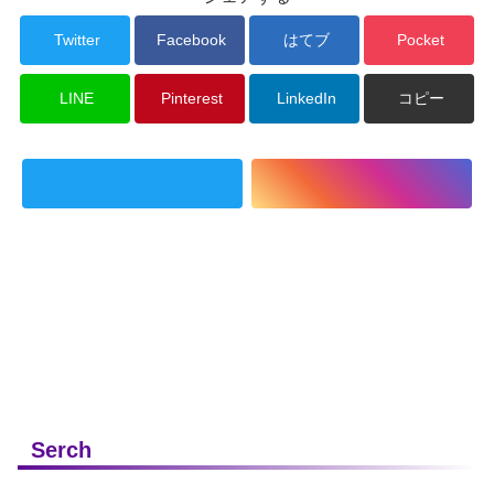
Twitter
Facebook
はてブ
Pocket
LINE
Pinterest
LinkedIn
コピー
Serch