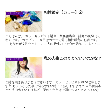
相性鑑定【カラー】②
カラーセラピー
こんばんは。 カラーセラピスト講座、数秘術講座 講師の颯羽（そ
わ）です。 カップル 今日はカラーで見る相性鑑定のお話です。
あなたが女性だとして。２人の男性の中で心が揺れている・・そ
んなお話です...
私の人生このままでいいのかな？
カラーセラピー
ご縁を頂きありがとうございます。カラーセラピストMIYAと申しま
す💐 ちょっとした事で悩みやすい時ってありますよね？ 自己啓発本
とか沢山出ているけれど、読のんだだけで頭にちゃんと入っていない
で実...