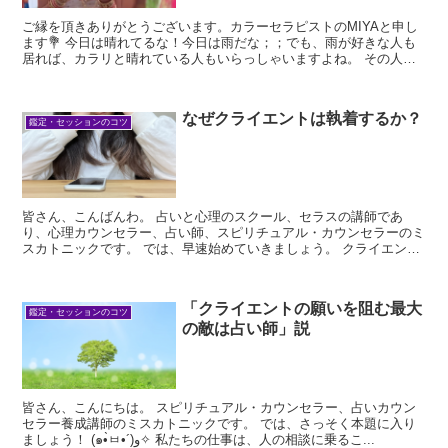
ご縁を頂きありがとうございます。カラーセラピストのMIYAと申し
ます💐 今日は晴れてるな！今日は雨だな；；でも、雨が好きな人も
居れば、カラリと晴れている人もいらっしゃいますよね。 その人に
よって、好みも...
なぜクライエントは執着するか？
鑑定・セッションのコツ
皆さん、こんばんわ。 占いと心理のスクール、セラスの講師であ
り、心理カウンセラー、占い師、スピリチュアル・カウンセラーのミ
スカトニックです。 では、早速始めていきましょう。 クライエント
は悩みや問題を抱え...
「クライエントの願いを阻む最大
鑑定・セッションのコツ
の敵は占い師」説
皆さん、こんにちは。 スピリチュアル・カウンセラー、占いカウン
セラー養成講師のミスカトニックです。 では、さっそく本題に入り
ましょう！ (๑•̀ㅂ•´)و✧ 私たちの仕事は、人の相談に乗るこ...