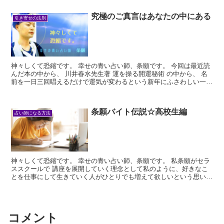
究極のご真言はあなたの中にある
引き寄せの法則
神々しくて恐縮です。 幸せの青い占い師、条願です。 今回は最近読
んだ本の中から、 川井春水先生著 運を操る開運秘術 の中から、 名
前を一日三回唱えるだけで運気が変わるという新年にふさわしい一節
と紹介したいと思いま...
条願バイト伝説☆高校生編
占い師になる方法
神々しくて恐縮です。 幸せの青い占い師、条願です。 私条願がセラ
ススクールで 講座を展開していく理念として私のように、好きなこ
とを仕事にして生きていく人がひとりでも増えて欲しいという思いが
あります。 私自身、好き...
コメント