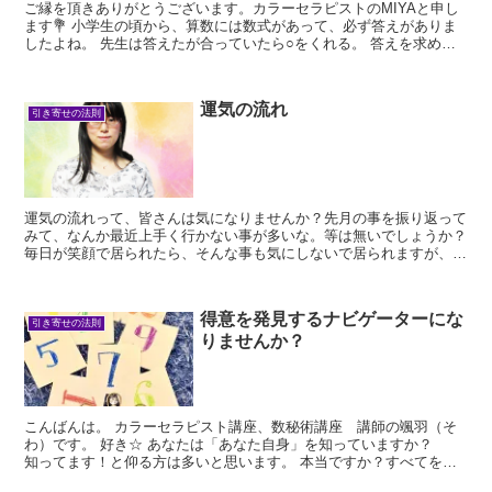
ご縁を頂きありがとうございます。カラーセラピストのMIYAと申し
ます💐 小学生の頃から、算数には数式があって、必ず答えがありま
したよね。 先生は答えたが合っていたら○をくれる。 答えを求め
て、数式...
運気の流れ
引き寄せの法則
運気の流れって、皆さんは気になりませんか？先月の事を振り返って
みて、なんか最近上手く行かない事が多いな。等は無いでしょうか？
毎日が笑顔で居られたら、そんな事も気にしないで居られますが、生
きて居る上ではどうしても避けられない定めや気...
得意を発見するナビゲーターにな
引き寄せの法則
りませんか？
こんばんは。 カラーセラピスト講座、数秘術講座 講師の颯羽（そ
わ）です。 好き☆ あなたは「あなた自身」を知っていますか？
知ってます！と仰る方は多いと思います。 本当ですか？すべてを知
っていますか...